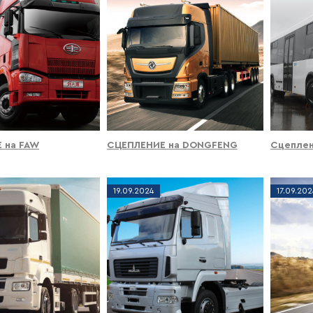
 на FAW
СЦЕПЛЕНИЕ на DONGFENG
Сцеплен
19
.
09
.
2024
17
.
09
.
202