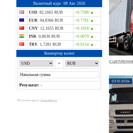
Bалютный курс: 08 Авг 2026
USD
: 82,1665 RUB
+0.7588 ▲
EUR
: 94,8366 RUB
+0.7781 ▲
CNY
: 12,1655 RUB
+0.1018 ▲
INR
: 0,8630 RUB
+0.0079 ▲
TRY
: 1,7281 RUB
+0.0154 ▲
Конвертер валют
СЦЕПЛЕНИЕ
»
03
.
10
.
2024
Результат:
-
Источник курса:
kursvaliut.ru